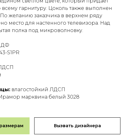
едином светлом цвете, который придает
о всему гарнитуру. Цоколь также выполнен
 По желанию заказчика в верхнем ряду
о место для настенного телевизора. Над
ытая полка под микроволновку.
ДФ
43-S1PR
ЛДСП
й
ицы:
влагостойкий ЛДСП
рамор марквина белый 3028
 размерам
Вызвать дизайнера