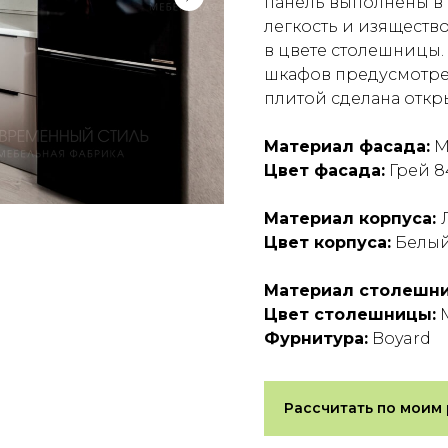
панель выполнены в 
легкость и изяществ
в цвете столешницы.
шкафов предусмотрен
плитой сделана откр
Материал фасада:
М
Цвет фасада:
Грей 8
Материал корпуса:
Цвет корпуса:
Белы
Материал столешн
Цвет столешницы:
М
Фурнитура:
Boyard
Рассчитать по моим